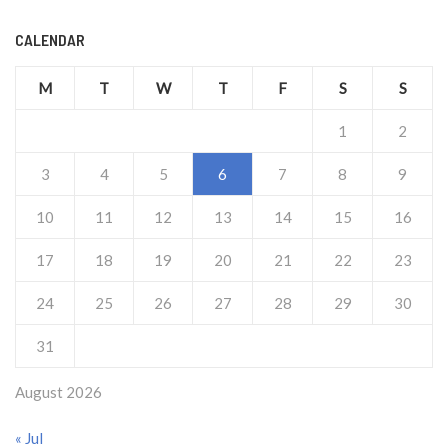
CALENDAR
M
T
W
T
F
S
S
1
2
3
4
5
6
7
8
9
10
11
12
13
14
15
16
17
18
19
20
21
22
23
24
25
26
27
28
29
30
31
August 2026
« Jul