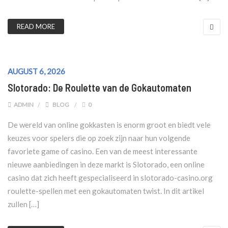
READ MORE
AUGUST 6, 2026
Slotorado: De Roulette van de Gokautomaten
ADMIN
BLOG
0
De wereld van online gokkasten is enorm groot en biedt vele
keuzes voor spelers die op zoek zijn naar hun volgende
favoriete game of casino. Een van de meest interessante
nieuwe aanbiedingen in deze markt is Slotorado, een online
casino dat zich heeft gespecialiseerd in slotorado-casino.org
roulette-spellen met een gokautomaten twist. In dit artikel
zullen […]